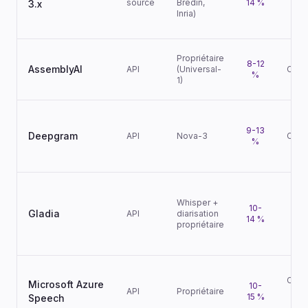
source
Bredin,
14 %
3.x
Inria)
Propriétaire
8-12
AssemblyAI
API
(Universal-
Conf
%
1)
9-13
Deepgram
API
Nova-3
Conf
%
Whisper +
10-
Gladia
API
diarisation
Va
14 %
propriétaire
Conf
Microsoft Azure
10-
API
Propriétaire
(r
15 %
Speech
F