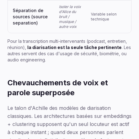
Isoler la voix
Au
Séparation de
d'Alice du
Variable selon
eng
sources (source
bruit /
technique
ré-
musique /
separation)
cla
autre voix
Pour la transcription multi-intervenants (podcast, entretien,
réunion),
la diarisation est la seule tâche pertinente
. Les
autres servent des cas d'usage de sécurité, biométrie, ou
audio engineering.
Chevauchements de voix et
parole superposée
Le talon d'Achille des modèles de diarisation
classiques. Les architectures basées sur embeddings
+ clustering supposent qu'un seul locuteur est actif
à chaque instant ; quand deux personnes parlent