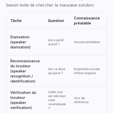
besoin évite de chercher la mauvaise solution.
Connaissance
Tâche
Question
Us
préalable
Tra
Diarisation
mul
Qui a parlé
(speaker
Aucune préalable
int
quand ?
pod
diarisation)
ent
Reconnaissance
du locuteur
Aut
Est-ce Alice
Empreinte vocale
(speaker
bio
qui parle ?
d'Alice requise
séc
recognition /
identification)
Cette voix
Vérification du
est-elle bien
Ant
locuteur
Voix de
celle
tél
référence
(speaker
revendiquée
ba
verification)
?