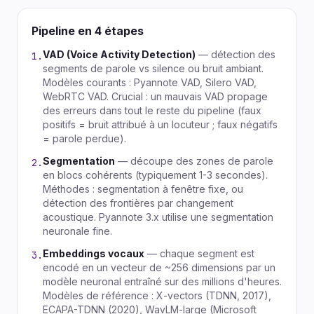
Pipeline en 4 étapes
VAD (Voice Activity Detection)
— détection des
1.
segments de parole vs silence ou bruit ambiant.
Modèles courants : Pyannote VAD, Silero VAD,
WebRTC VAD. Crucial : un mauvais VAD propage
des erreurs dans tout le reste du pipeline (faux
positifs = bruit attribué à un locuteur ; faux négatifs
= parole perdue).
Segmentation
— découpe des zones de parole
2.
en blocs cohérents (typiquement 1-3 secondes).
Méthodes : segmentation à fenêtre fixe, ou
détection des frontières par changement
acoustique. Pyannote 3.x utilise une segmentation
neuronale fine.
Embeddings vocaux
— chaque segment est
3.
encodé en un vecteur de ~256 dimensions par un
modèle neuronal entraîné sur des millions d'heures.
Modèles de référence : X-vectors (TDNN, 2017),
ECAPA-TDNN (2020), WavLM-large (Microsoft