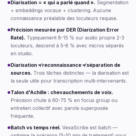
Diarisation = « qui a parlé quand ».
Segmentation
●
+ embeddings vocaux + clustering. Aucune
connaissance préalable des locuteurs requise.
Précision mesurée par DER (Diarization Error
●
Rate).
Typiquement 8-15 % sur audio propre 2-3
locuteurs, descend à 5-8 % avec micros séparés
en studio.
Diarisation ≠ reconnaissance ≠ séparation de
●
sources.
Trois tâches distinctes — la diarisation est
la seule utile pour transcription multi-intervenants.
Talon d'Achille : chevauchements de voix.
●
Précision chute à 60-75 % en focus group ou
entretien collectif avec parole superposée
fréquente.
Batch vs temps réel.
VexaScribe est batch —
●
optimise la précision (5-10 min de traitement) pour