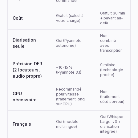
commande
Gratuit 30 min
Gratuit (calcul à
Coût
+ payant au-
votre charge)
delà
Non —
Diarisation
Oui (Pyannote
combiné
autonome)
avec
seule
transcription
Précision DER
Similaire
~10-15 %
(2 locuteurs,
(technologie
(Pyannote 3.1)
proche)
audio propre)
Recommandé
Non
GPU
pour vitesse
(traitement
(traitement long
nécessaire
côté serveur)
sur CPU)
Oui (Whisper
Oui (modèle
Large-v3 +
Français
multilingue)
diarisation
intégrée)