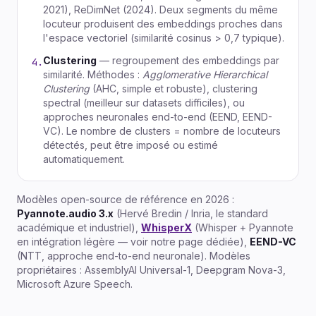
2021), ReDimNet (2024). Deux segments du même
locuteur produisent des embeddings proches dans
l'espace vectoriel (similarité cosinus > 0,7 typique).
Clustering
— regroupement des embeddings par
4.
similarité. Méthodes :
Agglomerative Hierarchical
Clustering
(AHC, simple et robuste), clustering
spectral (meilleur sur datasets difficiles), ou
approches neuronales end-to-end (EEND, EEND-
VC). Le nombre de clusters = nombre de locuteurs
détectés, peut être imposé ou estimé
automatiquement.
Modèles open-source de référence en 2026 :
Pyannote.audio 3.x
(Hervé Bredin / Inria, le standard
académique et industriel),
WhisperX
(Whisper + Pyannote
en intégration légère — voir notre page dédiée),
EEND-VC
(NTT, approche end-to-end neuronale). Modèles
propriétaires : AssemblyAI Universal-1, Deepgram Nova-3,
Microsoft Azure Speech.