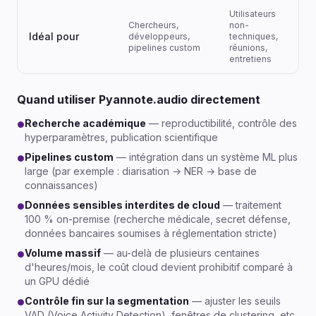
Utilisateurs
Chercheurs,
non-
Idéal pour
développeurs,
techniques,
pipelines custom
réunions,
entretiens
Quand utiliser Pyannote.audio directement
Recherche académique
— reproductibilité, contrôle des
●
hyperparamètres, publication scientifique
Pipelines custom
— intégration dans un système ML plus
●
large (par exemple : diarisation → NER → base de
connaissances)
Données sensibles interdites de cloud
— traitement
●
100 % on-premise (recherche médicale, secret défense,
données bancaires soumises à réglementation stricte)
Volume massif
— au-delà de plusieurs centaines
●
d'heures/mois, le coût cloud devient prohibitif comparé à
un GPU dédié
Contrôle fin sur la segmentation
— ajuster les seuils
●
VAD (Voice Activity Detection), fenêtres de clustering, etc.