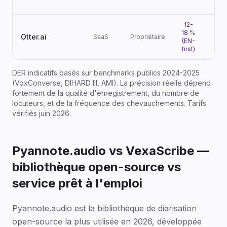
12-
18 %
Otter.ai
SaaS
Propriétaire
Non
(EN-
first)
DER indicatifs basés sur benchmarks publics 2024-2025
(VoxConverse, DIHARD III, AMI). La précision réelle dépend
fortement de la qualité d'enregistrement, du nombre de
locuteurs, et de la fréquence des chevauchements. Tarifs
vérifiés juin 2026.
Pyannote.audio vs VexaScribe —
bibliothèque open-source vs
service prêt à l'emploi
Pyannote.audio est la bibliothèque de diarisation
open-source la plus utilisée en 2026, développée