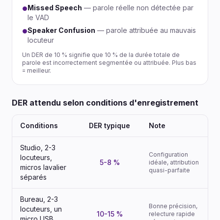
Missed Speech
— parole réelle non détectée par
●
le VAD
Speaker Confusion
— parole attribuée au mauvais
●
locuteur
Un DER de 10 % signifie que 10 % de la durée totale de
parole est incorrectement segmentée ou attribuée. Plus bas
= meilleur.
DER attendu selon conditions d'enregistrement
Conditions
DER typique
Note
Studio, 2-3
Configuration
locuteurs,
5-8 %
idéale, attribution
micros lavalier
quasi-parfaite
séparés
Bureau, 2-3
Bonne précision,
locuteurs, un
10-15 %
relecture rapide
micro USB