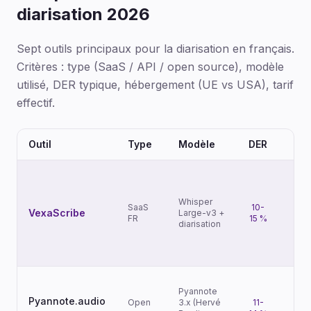
diarisation 2026
Sept outils principaux pour la diarisation en français.
Critères : type (SaaS / API / open source), modèle
utilisé, DER typique, hébergement (UE vs USA), tarif
effectif.
Outil
Type
Modèle
DER
Whisper
SaaS
10-
VexaScribe
Large-v3 +
FR
15 %
(Lo
diarisation
Pyannote
Pyannote.audio
Open
3.x (Hervé
11-
L