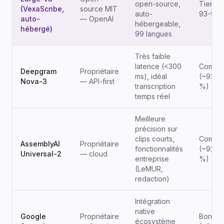
open-source,
Tier 1 
(VexaScribe,
source MIT
auto-
93-95 
auto-
— OpenAI
hébergeable,
hébergé)
99 langues
Très faible
latence (<300
Compéti
Deepgram
Propriétaire
ms), idéal
(~92-9
Nova-3
— API-first
transcription
%)
temps réel
Meilleure
précision sur
clips courts,
Compéti
AssemblyAI
Propriétaire
fonctionnalités
(~92-9
Universal-2
— cloud
entreprise
%)
(LeMUR,
redaction)
Intégration
native
Google
Propriétaire
Bon
écosystème