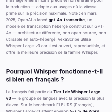
mais légèrement moins précis et non entraîné pour
la traduction — adapté aux usages où la vitesse
prime sur la précision maximale. Note : en mars
2025, OpenAI a lancé
gpt-4o-transcribe
, un
modèle de transcription hébergé construit sur GPT-
4o — architecture différente, non open-source, non
utilisable en auto-hébergé. VexaScribe utilise
Whisper Large-v3 car il est ouvert, reproductible, et
offre la meilleure précision de la famille Whisper.
Pourquoi Whisper fonctionne-t-il
si bien en français ?
Le français fait partie du
Tier 1 de Whisper Large-
v3
— le groupe de langues avec la précision la plus
élevée. Sur le benchmark FLEURS (Français),
Whisper Large-v3 atteint environ
5-7 % de Word