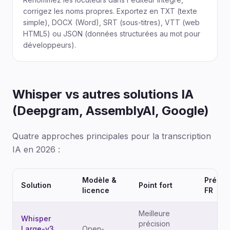
corrigez les noms propres. Exportez en TXT (texte
simple), DOCX (Word), SRT (sous-titres), VTT (web
HTML5) ou JSON (données structurées au mot pour
développeurs).
Whisper vs autres solutions IA
(Deepgram, AssemblyAI, Google)
Quatre approches principales pour la transcription
IA en 2026 :
Modèle &
Précis
Solution
Point fort
licence
FR
Meilleure
Whisper
précision
Large-v3
Open-