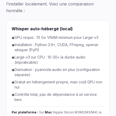
l'installer localement. Voici une comparaison
honnête :
Whisper auto-hébergé (local)
GPU requis : 10 Go VRAM minimum pour Large-v3
●
Installation : Python 3.9+, CUDA, FFmpeg, openai-
●
whisper (PyPI)
Large-v3 sur CPU : 10-30× la durée audio
●
(impraticable)
Diarisation : pyannote.audio en plus (configuration
●
séparée)
Gratuit en hébergement propre, mais coût GPU non
●
nul
Contrôle total, pas de dépendance à un service
●
tiers
Par plateforme :
Sur
Mac
(Apple Silicon M1/M2/M3/M4), la