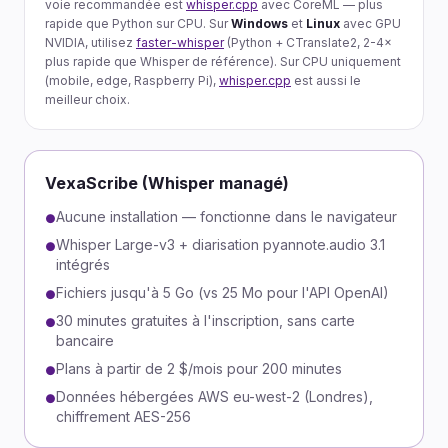
voie recommandée est
whisper.cpp
avec CoreML — plus
rapide que Python sur CPU. Sur
Windows
et
Linux
avec GPU
NVIDIA, utilisez
faster-whisper
(Python + CTranslate2, 2-4×
plus rapide que Whisper de référence). Sur CPU uniquement
(mobile, edge, Raspberry Pi),
whisper.cpp
est aussi le
meilleur choix.
VexaScribe (Whisper managé)
Aucune installation — fonctionne dans le navigateur
●
Whisper Large-v3 + diarisation pyannote.audio 3.1
●
intégrés
Fichiers jusqu'à 5 Go (vs 25 Mo pour l'API OpenAI)
●
30 minutes gratuites à l'inscription, sans carte
●
bancaire
Plans à partir de 2 $/mois pour 200 minutes
●
Données hébergées AWS eu-west-2 (Londres),
●
chiffrement AES-256