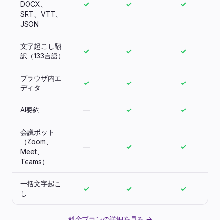
DOCX、
✓
✓
✓
SRT、VTT、
JSON
文字起こし翻
✓
✓
✓
訳（133言語）
ブラウザ内エ
✓
✓
✓
ディタ
AI要約
—
✓
✓
会議ボット
（Zoom、
—
✓
✓
Meet、
Teams）
一括文字起こ
✓
✓
✓
し
料金プランの詳細を見る →