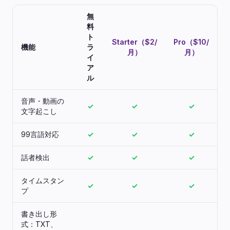
無
料
ト
Starter（$2/
Pro（$10/
機能
ラ
月）
月）
イ
ア
ル
音声・動画の
✓
✓
✓
文字起こし
99言語対応
✓
✓
✓
話者検出
✓
✓
✓
タイムスタン
✓
✓
✓
プ
書き出し形
式：TXT、