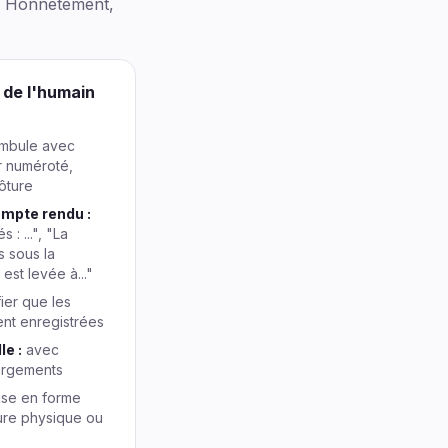
e. Honnêtement,
 de l'humain
mbule avec
r numéroté,
ôture
ompte rendu :
 : ...", "La
s sous la
est levée à..."
ier que les
ent enregistrées
le :
avec
margements
se en forme
ture physique ou