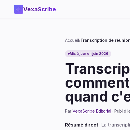
VexaScribe
Accueil
/
Transcription de réunio
Mis à jour en juin 2026
Transcrip
comment 
quand c'e
Par
VexaScribe Editorial
· Publié l
Résumé direct.
La transcript