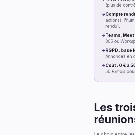
(plus de contrô
→
Compte rendu 
actions), l'hu
rendu).
→
Teams, Meet e
365 ou Workspa
→
RGPD : base l
Annoncez en dé
→
Coût : 0 € à 
50 €/mois pour
Les troi
réunion
Le choix entre le