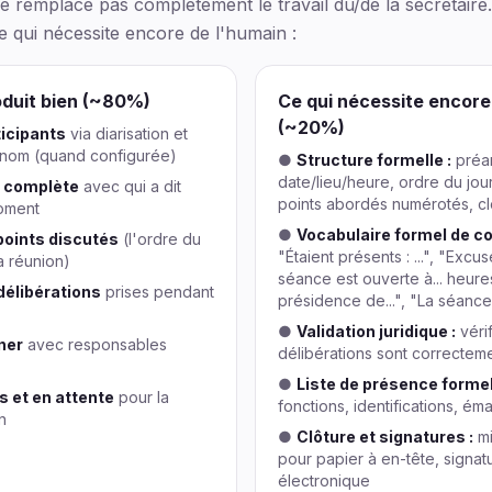
 remplace pas complètement le travail du/de la secrétair
 ce qui nécessite encore de l'humain :
oduit bien (~80%)
Ce qui nécessite encore
(~20%)
ticipants
via diarisation et
r nom (quand configurée)
●
Structure formelle :
préa
date/lieu/heure, ordre du jou
n complète
avec qui a dit
points abordés numérotés, cl
oment
●
Vocabulaire formel de c
oints discutés
(l'ordre du
"Étaient présents : ...", "Excusés
la réunion)
séance est ouverte à... heure
délibérations
prises pendant
présidence de...", "La séance 
●
Validation juridique :
vérif
ner
avec responsables
délibérations sont correctem
●
Liste de présence formel
s et en attente
pour la
fonctions, identifications, é
n
●
Clôture et signatures :
mi
pour papier à en-tête, signa
électronique