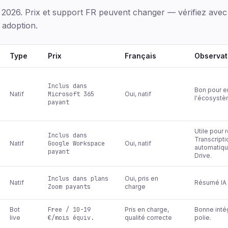
 2026. Prix et support FR peuvent changer — vérifiez ave
 adoption.
Type
Prix
Français
Observat
Inclus dans
Bon pour e
Natif
Microsoft 365
Oui, natif
l'écosystè
payant
Utile pour 
Inclus dans
Transcripti
Natif
Google Workspace
Oui, natif
automatiqu
payant
Drive.
Inclus dans plans
Oui, pris en
Natif
Résumé IA e
Zoom payants
charge
Bot
Free / 10-19
Pris en charge,
Bonne inté
live
€/mois équiv.
qualité correcte
polie.