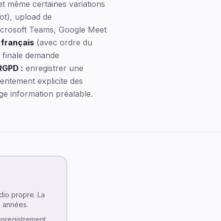
 et même certaines variations
dot), upload de
Microsoft Teams, Google Meet
 français
(avec ordre du
me finale demande
RGPD :
enregistrer une
entement explicite des
ige information préalable.
Les essentiels
Trois voies
io propre. La
s années.
Compte rendu avec l'IA
'enregistrement