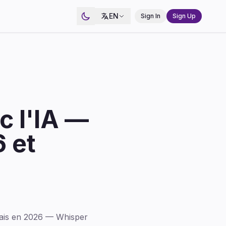
EN
Sign In
Sign Up
c l'IA —
 et
çais en 2026 — Whisper