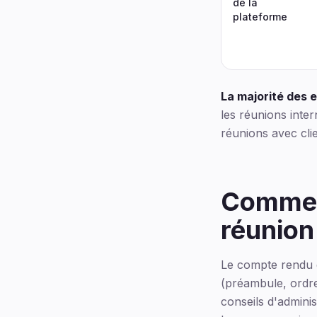
de la
plateforme
La majorité des 
les réunions inter
réunions avec cli
Commen
réunion
Le compte rendu d
(préambule, ordre 
conseils d'adminis