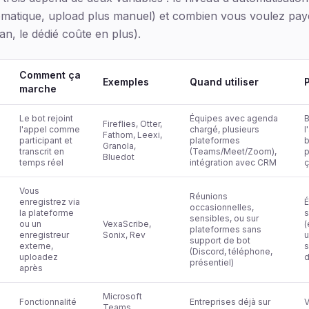
tomatique, upload plus manuel) et combien vous voulez payer
an, le dédié coûte en plus).
Comment ça
Exemples
Quand utiliser
P
marche
Le bot rejoint
Équipes avec agenda
B
Fireflies, Otter,
l'appel comme
chargé, plusieurs
l
Fathom, Leexi,
participant et
plateformes
b
Granola,
transcrit en
(Teams/Meet/Zoom),
p
Bluedot
temps réel
intégration avec CRM
ç
Vous
Réunions
enregistrez via
É
occasionnelles,
la plateforme
s
sensibles, ou sur
ou un
VexaScribe,
(
plateformes sans
enregistreur
Sonix, Rev
u
support de bot
externe,
s
(Discord, téléphone,
uploadez
d
présentiel)
après
Microsoft
Fonctionnalité
Entreprises déjà sur
V
Teams