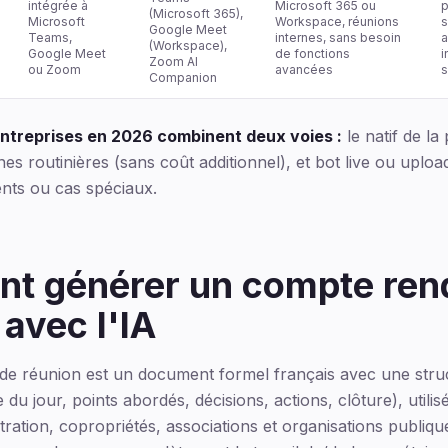
intégrée à
Microsoft 365 ou
p
(Microsoft 365),
Microsoft
Workspace, réunions
s
Google Meet
Teams,
internes, sans besoin
a
(Workspace),
Google Meet
de fonctions
i
Zoom AI
ou Zoom
avancées
s
Companion
entreprises en 2026 combinent deux voies :
le natif de la
nes routinières (sans coût additionnel), et bot live ou uploa
ents ou cas spéciaux.
t générer un compte ren
 avec l'IA
e réunion est un document formel français avec une struc
du jour, points abordés, décisions, actions, clôture), utilis
tration, copropriétés, associations et organisations publiqu