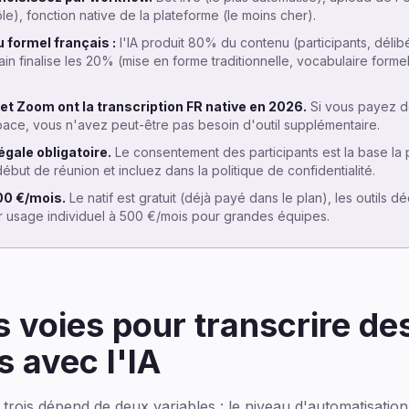
le), fonction native de la plateforme (le moins cher).
formel français :
l'IA produit 80% du contenu (participants, délibé
main finalise les 20% (mise en forme traditionnelle, vocabulaire form
t Zoom ont la transcription FR native en 2026.
Si vous payez d
ce, vous n'avez peut-être pas besoin d'outil supplémentaire.
égale obligatoire.
Le consentement des participants est la base la p
but de réunion et incluez dans la politique de confidentialité.
500 €/mois.
Le natif est gratuit (déjà payé dans le plan), les outils d
 usage individuel à 500 €/mois pour grandes équipes.
s voies pour transcrire de
s avec l'IA
s trois dépend de deux variables : le niveau d'automatisati