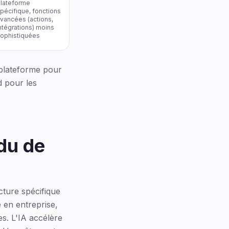
lateforme
pécifique, fonctions
vancées (actions,
ntégrations) moins
ophistiquées
 plateforme pour
d pour les
du de
ture spécifique
é en entreprise,
es. L'IA accélère