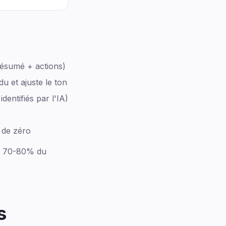
 résumé + actions)
u et ajuste le ton
dentifiés par l'IA)
 de zéro
se 70-80% du
s