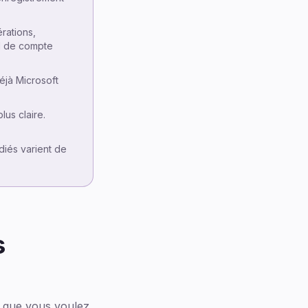
Comparaison des options
RGPD et enregistrement
rations,
Cas d'usage en France
el de compte
Quand pas besoin d'outil
Où VexaScribe s'intègre
éjà Microsoft
Modèle et exemple
lus claire.
Questions fréquentes
Méthodologie et divulgation
édiés varient de
s
on que vous voulez