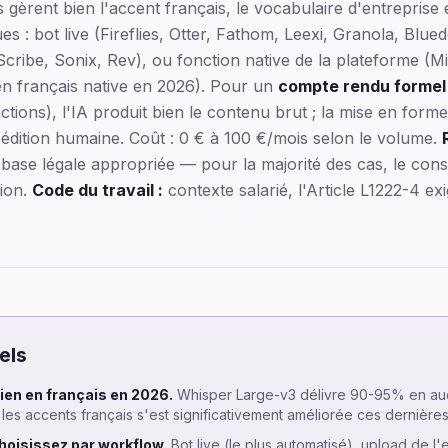
s gèrent bien l'accent français, le vocabulaire d'entreprise
ues : bot live (Fireflies, Otter, Fathom, Leexi, Granola, Blue
Scribe, Sonix, Rev), ou fonction native de la plateforme (
en français native en 2026). Pour un
compte rendu formel
 actions), l'IA produit bien le contenu brut ; la mise en for
édition humaine. Coût : 0 € à 100 €/mois selon le volume.
base légale appropriée — pour la majorité des cas, le cons
nion.
Code du travail :
contexte salarié, l'Article L1222-4 ex
els
ien en français en 2026.
Whisper Large-v3 délivre 90-95% en aud
 les accents français s'est significativement améliorée ces dernière
choisissez par workflow.
Bot live (le plus automatisé), upload de l