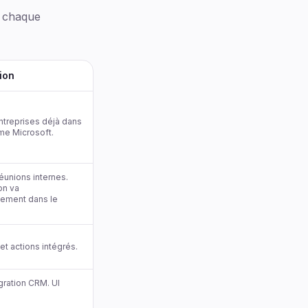
c chaque
ion
ntreprises déjà dans
me Microsoft.
réunions internes.
on va
ement dans le
t actions intégrés.
gration CRM. UI