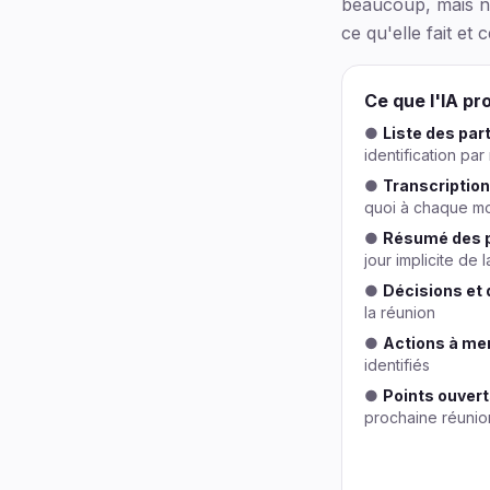
beaucoup, mais ne
ce qu'elle fait et
Ce que l'IA pr
●
Liste des par
identification pa
●
Transcriptio
quoi à chaque m
●
Résumé des p
jour implicite de 
●
Décisions et 
la réunion
●
Actions à me
identifiés
●
Points ouvert
prochaine réunio