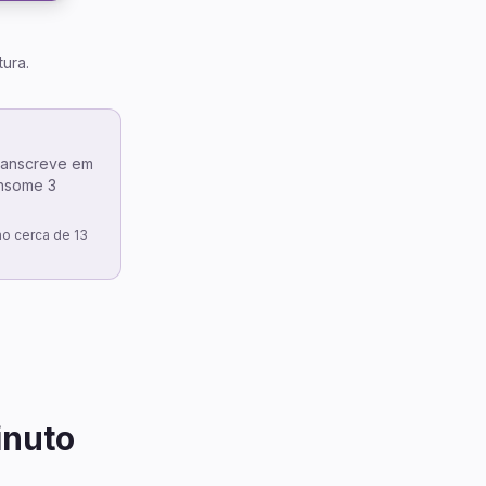
ura.
ranscreve em
onsome 3
o cerca de 13
inuto