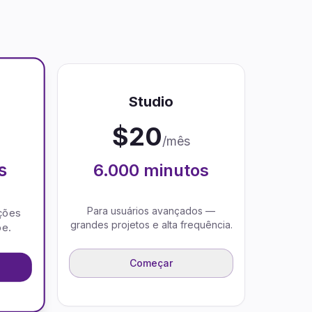
Studio
$
20
/mês
s
6.000
minutos
Para usuários avançados —
ções
grandes projetos e alta frequência.
pe.
Começar