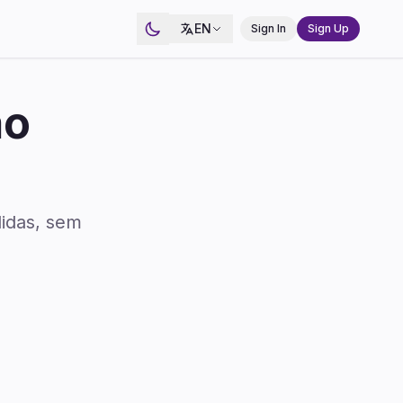
EN
Sign In
Sign Up
ão
idas, sem