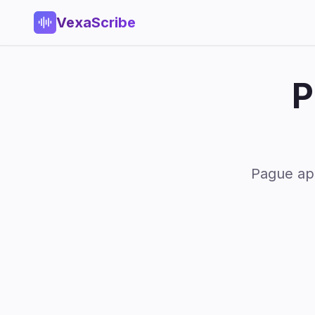
VexaScribe
P
Pague ap