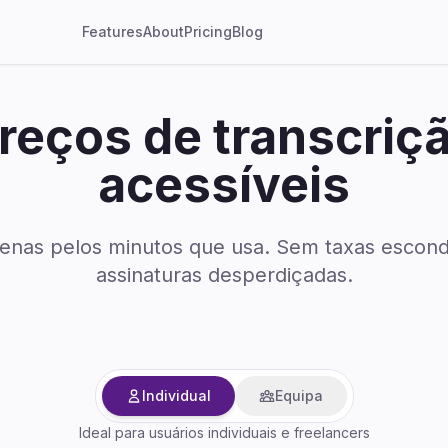
Features
About
Pricing
Blog
reços de transcriç
acessíveis
enas pelos minutos que usa. Sem taxas escond
assinaturas desperdiçadas.
Individual
Equipa
Ideal para usuários individuais e freelancers