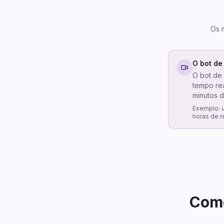
Os 
O bot de
O bot de
tempo re
minutos d
Exemplo: u
horas de r
Como