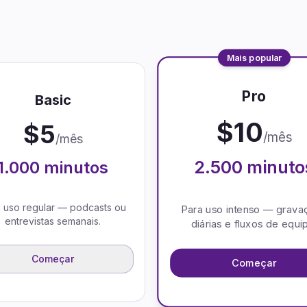
Mais popular
Pro
Basic
$
10
$
5
/mês
/mês
2.500
minuto
1.000
minutos
 uso regular — podcasts ou
Para uso intenso — grava
entrevistas semanais.
diárias e fluxos de equi
Começar
Começar