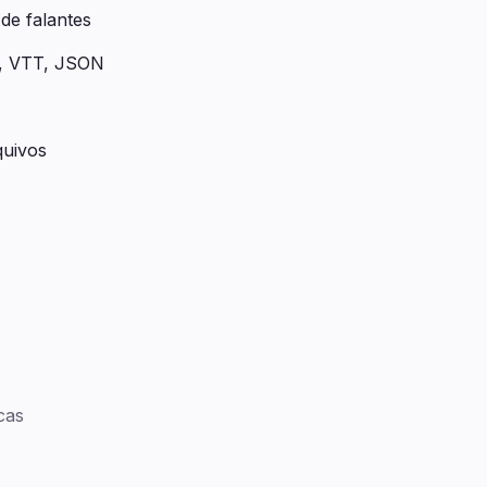
 de falantes
, VTT, JSON
quivos
cas