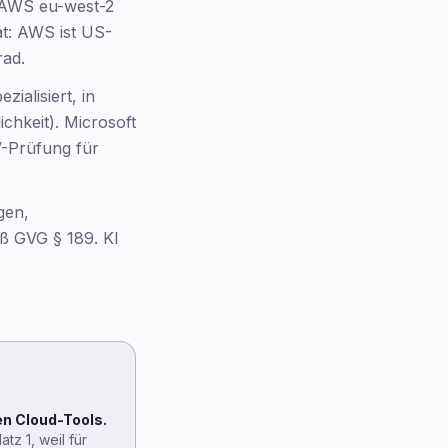
, AWS eu-west-2
7. TurboScribe
at: AWS ist US-
8. Otter.ai
rad.
9. Descript
ialisiert, in
10. Vereidigter Übersetzer
ichkeit). Microsoft
Deutsche Akzente
V-Prüfung für
Schrems II und CLOUD Act
Branchenspezifische Empfehlungen
gen,
Ehrliche Trade-offs
ß GVG § 189. KI
Häufige Fragen
Quellen und Methodik
en Cloud-Tools.
tz 1, weil für