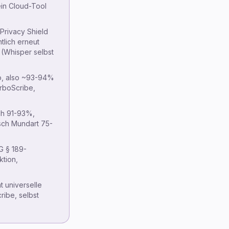
in Cloud-Tool
Privacy Shield
tlich erneut
 (Whisper selbst
, also ~93-94%
rboScribe,
ch 91-93%,
ch Mundart 75-
G § 189-
ktion,
t universelle
ribe, selbst