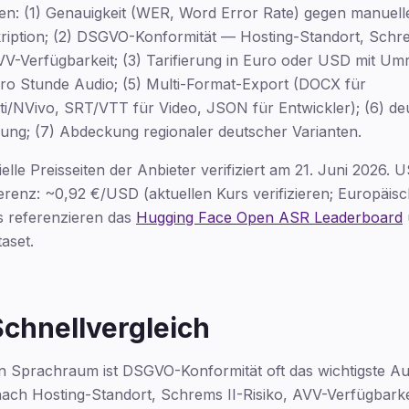
en: (1) Genauigkeit (WER, Word Error Rate) gegen manuell
ription; (2) DSGVO-Konformität — Hosting-Standort, Schre
V-Verfügbarkeit; (3) Tarifierung in Euro oder USD mit Um
pro Stunde Audio; (5) Multi-Format-Export (DOCX für
NVivo, SRT/VTT für Video, JSON für Entwickler); (6) de
ung; (7) Abdeckung regionaler deutscher Varianten.
zielle Preisseiten der Anbieter verifiziert am 21. Juni 2026
enz: ~0,92 €/USD (aktuellen Kurs verifizieren; Europäisc
referenzieren das
Hugging Face Open ASR Leaderboard
aset.
hnellvergleich
n Sprachraum ist DSGVO-Konformität oft das wichtigste Au
ach Hosting-Standort, Schrems II-Risiko, AVV-Verfügbarke