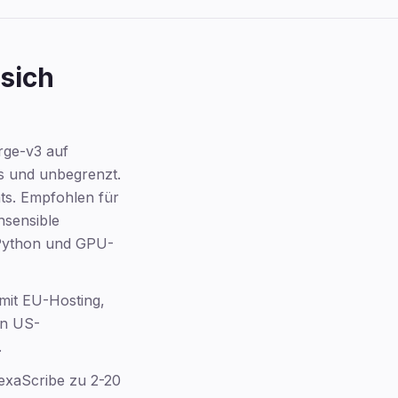
sich
Schnellzusammenfassung
Kernpunkte
rge-v3 auf
Unsere Testmethodik
s und unbegrenzt.
DSGVO-Schnellvergleich
ts. Empfohlen für
Empfehlungen nach
hsensible
Anwendungsfall
 Python und GPU-
Die 10 Tools im Detail
1. Whisper selbst gehostet
2. Aiko
mit EU-Hosting,
in US-
3. VexaScribe
.
4. Happy Scribe
5. Microsoft 365 Copilot
xaScribe zu 2-20
6. DAX Copilot / Nuance