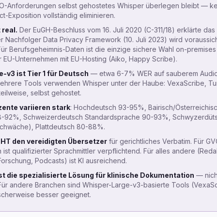
-Anforderungen selbst gehostetes Whisper überlegen bleibt — ke
-Exposition vollständig eliminieren.
 real.
Der EuGH-Beschluss vom 16. Juli 2020 (C-311/18) erklärte das 
Der Nachfolger Data Privacy Framework (10. Juli 2023) wird voraussich
ür Berufsgeheimnis-Daten ist die einzige sichere Wahl on-premises
r EU-Unternehmen mit EU-Hosting (Aiko, Happy Scribe).
-v3 ist Tier 1 für Deutsch
— etwa 6-7% WER auf sauberem Audio
Mehrere Tools verwenden Whisper unter der Haube: VexaScribe, Tu
eilweise, selbst gehostet.
ente variieren stark
: Hochdeutsch 93-95%, Bairisch/Österreichis
8-92%, Schweizerdeutsch Standardsprache 90-93%, Schwyzerdüts
chwäche), Plattdeutsch 80-88%.
CHT den vereidigten Übersetzer
für gerichtliches Verbatim. Für GV
st qualifizierter Sprachmittler verpflichtend. Für alles andere (Reda
Forschung, Podcasts) ist KI ausreichend.
st die spezialisierte Lösung für klinische Dokumentation
— nich
 Für andere Branchen sind Whisper-Large-v3-basierte Tools (VexaSc
scherweise besser geeignet.