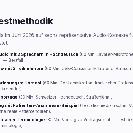
estmethodik
s im Juni 2026 auf sechs repräsentative Audio-Kontexte f
tet:
udio mit 2 Sprechern in Hochdeutsch
(60 Min, Lavalier-Mikrofone
 — Bestfall.
w mit 3 Teilnehmern
(60 Min, USB-Consumer-Mikrofone, Bairisch
orlesung im Hörsaal
(60 Min, Deckenmikrofon, fränkischer Profes
dierender).
eportage
(30 Min, Schweizer Hochdeutsch, Straßenlärm).
g mit Patienten-Anamnese-Beispiel
(Test des medizinischen Vo
ne reale Patientendaten).
stischer Terminologie
(30 Min Vortrag zu Vertragsrecht — Test de
erminologie).