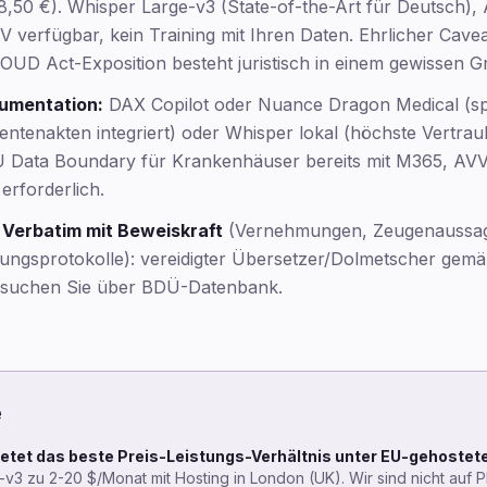
8,50 €). Whisper Large-v3 (State-of-the-Art für Deutsch)
 verfügbar, kein Training mit Ihren Daten. Ehrlicher Cave
UD Act-Exposition besteht juristisch in einem gewissen G
kumentation:
DAX Copilot oder Nuance Dragon Medical (spez
entenakten integriert) oder Whisper lokal (höchste Vertraul
EU Data Boundary für Krankenhäuser bereits mit M365, AV
rforderlich.
s Verbatim mit Beweiskraft
(Vernehmungen, Zeugenaussa
ngsprotokolle): vereidigter Übersetzer/Dolmetscher gemä
 suchen Sie über BDÜ-Datenbank.
e
etet das beste Preis-Leistungs-Verhältnis unter EU-gehostet
3 zu 2-20 $/Monat mit Hosting in London (UK). Wir sind nicht auf Pla