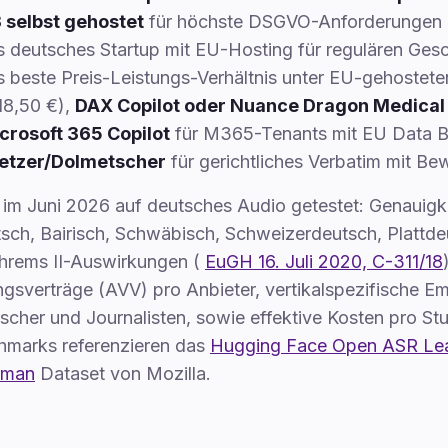
 selbst gehostet
für höchste DSGVO-Anforderungen (gr
s deutsches Startup mit EU-Hosting für regulären Ges
s beste Preis-Leistungs-Verhältnis unter EU-gehostete
8,50 €),
DAX Copilot oder Nuance Dragon Medical
crosoft 365 Copilot
für M365-Tenants mit EU Data B
setzer/Dolmetscher
für gerichtliches Verbatim mit Bew
 im Juni 2026 auf deutsches Audio getestet: Genauigke
sch, Bairisch, Schwäbisch, Schweizerdeutsch, Plattd
hrems II-Auswirkungen (
EuGH 16. Juli 2020, C-311/18
ngsverträge (AVV) pro Anbieter, vertikalspezifische E
scher und Journalisten, sowie effektive Kosten pro Stu
hmarks referenzieren das
Hugging Face Open ASR Le
rman
Dataset von Mozilla.