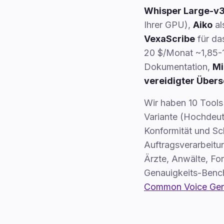
Whisper Large-v3
Ihrer GPU),
Aiko
al
VexaScribe
für da
20 $/Monat ~1,85-1
Dokumentation,
Mi
vereidigter Über
Wir haben 10 Tools
Variante (Hochdeut
Konformität und Sc
Auftragsverarbeitu
Ärzte, Anwälte, For
Genauigkeits-Benc
Common Voice Ge