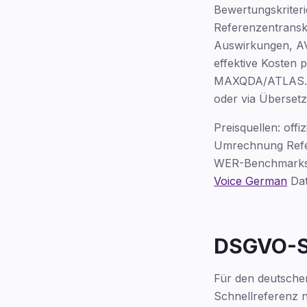
Bewertungskriteri
Referenzentransk
Auswirkungen, AV
effektive Kosten 
MAXQDA/ATLAS.ti/
oder via Übersetz
Preisquellen: offi
Umrechnung Refer
WER-Benchmarks 
Voice German
Dat
DSGVO-Sc
Für den deutsche
Schnellreferenz n