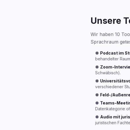
Unsere T
Wir haben 10 Tool
Sprachraum getes
●
Podcast im St
behandelter Raum)
●
Zoom-Intervie
Schwäbisch).
●
Universitätsv
verschiedener Stu
●
Feld-/Außenr
●
Teams-Meetin
Datenkategorie oh
●
Audio mit juri
juristischen Facht