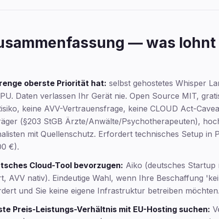
usammenfassung — was lohnt 
nge oberste Priorität hat:
selbst gehostetes Whisper La
U. Daten verlassen Ihr Gerät nie. Open Source MIT, grati
Risiko, keine AVV-Vertrauensfrage, keine CLOUD Act-Cavea
räger (§203 StGB Ärzte/Anwälte/Psychotherapeuten), hoc
listen mit Quellenschutz. Erfordert technisches Setup in
0 €).
utsches Cloud-Tool bevorzugen:
Aiko (deutsches Startup 
, AVV nativ). Eindeutige Wahl, wenn Ihre Beschaffung 'ke
ert und Sie keine eigene Infrastruktur betreiben möchten
te Preis-Leistungs-Verhältnis mit EU-Hosting suchen:
Ve