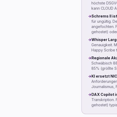
höchste DSGVO
kann CLOUD Act
→
Schrems II ist
für ungültig. 
angefochten. F
gehostet) ode
→
Whisper Large
Genauigkeit. 
Happy Scribe t
→
Regionale Akz
Schwäbisch 8
85% (größte S
→
KI ersetzt NI
Anforderungen i
Journalismus, 
→
DAX Copilot i
Transkription.
gehostet) typi