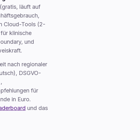
atis, läuft auf
chäftsgebrauch,
n Cloud-Tools (2-
für klinische
oundary, und
eiskraft.
it nach regionaler
eutsch), DSGVO-
),
mpfehlungen für
nde in Euro.
aderboard
und das