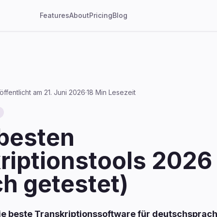
Features
About
Pricing
Blog
öffentlicht am
21. Juni 2026
·
18 Min Lesezeit
 besten
riptionstools 2026 
h getestet)
die beste Transkriptionssoftware für deutschsprach