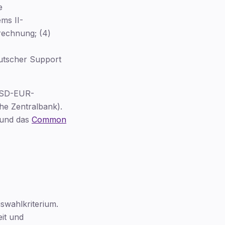
e
ms II-
rechnung; (4)
utscher Support
. USD-EUR-
he Zentralbank).
und das
Common
swahlkriterium.
it und