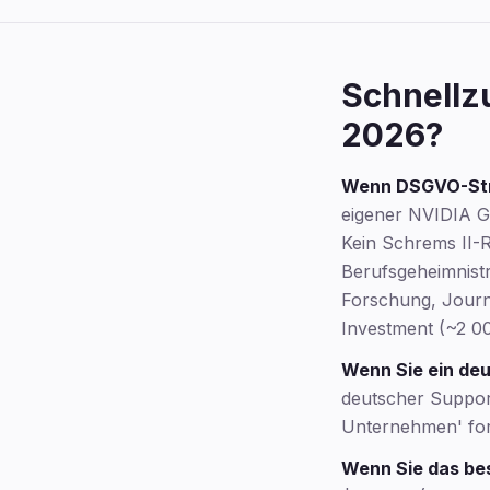
Schnellz
2026?
Wenn DSGVO-Stre
eigener NVIDIA GP
Kein Schrems II-
Berufsgeheimnist
Forschung, Journa
Investment (~2 00
Wenn Sie ein de
deutscher Support
Unternehmen' ford
Wenn Sie das bes