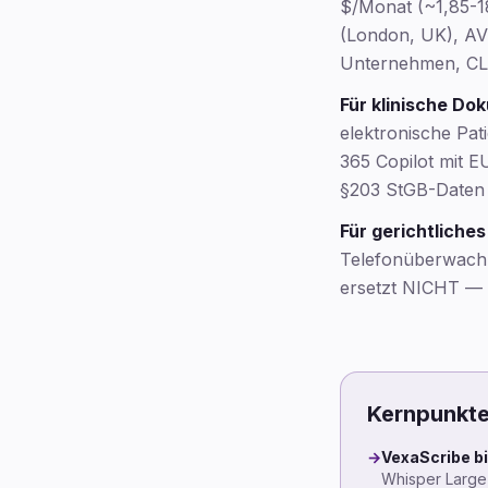
$/Monat (~1,85-1
(London, UK), AVV
Unternehmen, CLO
Für klinische Do
elektronische Pati
365 Copilot mit 
§203 StGB-Daten e
Für gerichtliche
Telefonüberwachu
ersetzt NICHT —
Kernpunkt
→
VexaScribe bi
Whisper Large-v