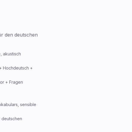
ür den deutschen
, akustisch
 + Hochdeutsch +
sor + Fragen
kabulars, sensible
r deutschen