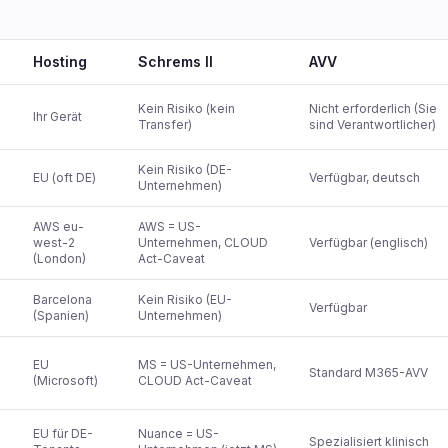
Hosting
Schrems II
AVV
Kein Risiko (kein
Nicht erforderlich (Sie
Ihr Gerät
Transfer)
sind Verantwortlicher)
Kein Risiko (DE-
EU (oft DE)
Verfügbar, deutsch
Unternehmen)
AWS eu-
AWS = US-
west-2
Unternehmen, CLOUD
Verfügbar (englisch)
(London)
Act-Caveat
Barcelona
Kein Risiko (EU-
Verfügbar
(Spanien)
Unternehmen)
U
EU
MS = US-Unternehmen,
Standard M365-AVV
(Microsoft)
CLOUD Act-Caveat
EU für DE-
Nuance = US-
Spezialisiert klinisch